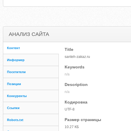
АНАЛИЗ САЙТА
Контент
Title
santeh-zakaz.ru
Информер
Keywords
Посетители
n/a
Позиции
Description
n/a
Конкуренты
Кодировка
Ссылки
UTF-8
Размер страницы
Robots.txt
10.27 КБ