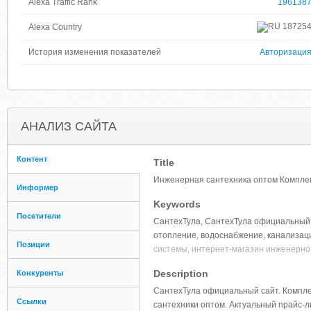
Alexa Traffic Rank
196138
18725
Alexa Country
История изменения показателей
Авторизаци
АНАЛИЗ САЙТА
Контент
Title
Инженерная сантехника оптом Компле
Информер
Keywords
Посетители
СантехТула, СантехТула официальный 
отопление, водоснабжение, канализац
Позиции
системы, интернет-магазин инженерно
Description
Конкуренты
СантехТула официальный сайт. Компле
Ссылки
сантехники оптом. Актуальный прайс-л