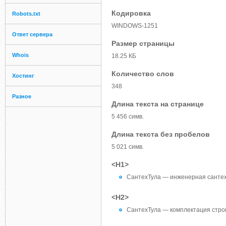
Кодировка
Robots.txt
WINDOWS-1251
Ответ сервера
Размер страницы
Whois
18.25 КБ
Количество слов
Хостинг
348
Разное
Длина текста на странице
5 456 симв.
Длина текста без пробелов
5 021 симв.
<H1>
СантехТула — инженерная санте
<H2>
СантехТула — комплектация строи