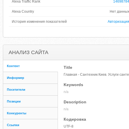
Alexa Traffic Rank
1469878
Alexa Country
Нет данны
История изменения показателей
Авторизаци
АНАЛИЗ САЙТА
Контент
Title
Главная - Сантехник Киев. Услуги сант
Информер
Keywords
Посетители
n/a
Позиции
Description
n/a
Конкуренты
Кодировка
Ссылки
UTF-8