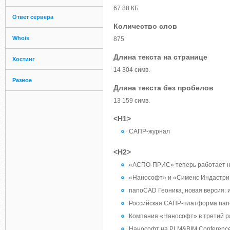
67.88 КБ
Ответ сервера
Количество слов
Whois
875
Длина текста на странице
Хостинг
14 304 симв.
Разное
Длина текста без пробелов
13 159 симв.
<H1>
САПР-журнал
<H2>
«АСПО-ПРИС» теперь работает н
«Нанософт» и «Сименс Индастри 
nanoCAD Геоника, новая версия: 
Российская САПР-платформа nanoC
Компания «Нанософт» в третий ра
Нанософт на PLM&BIM Conference