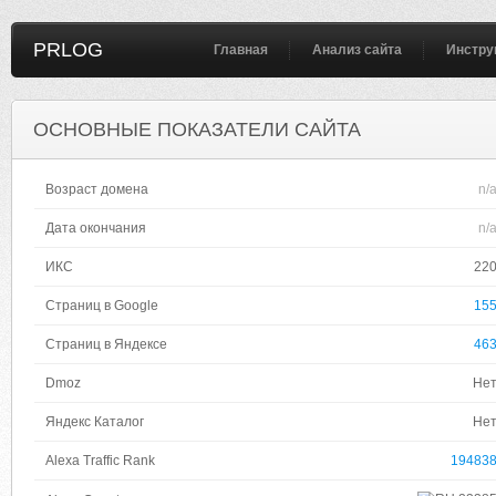
PRLOG
Главная
Анализ сайта
Инстру
ОСНОВНЫЕ ПОКАЗАТЕЛИ САЙТА
Возраст домена
n/
Дата окончания
n/
ИКС
22
Страниц в Google
15
Страниц в Яндексе
46
Dmoz
Не
Яндекс Каталог
Не
Alexa Traffic Rank
19483