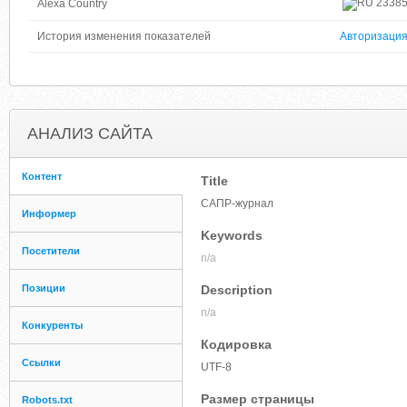
2338
Alexa Country
История изменения показателей
Авторизаци
АНАЛИЗ САЙТА
Контент
Title
САПР-журнал
Информер
Keywords
Посетители
n/a
Позиции
Description
n/a
Конкуренты
Кодировка
Ссылки
UTF-8
Размер страницы
Robots.txt