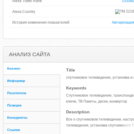
Alexa Traffic Rank
15308
221
Alexa Country
История изменения показателей
Авторизаци
АНАЛИЗ САЙТА
Контент
Title
спутниковое телевидение, установка и
Информер
Keywords
Посетители
Спутниковое телевидение, транспондеры
ключи, ТВ Пакеты, дисек, конвертор
Позиции
Description
Конкуренты
Все о спутниковом телевидении, настро
телевидения, установка спутнико
вого 
Ссылки