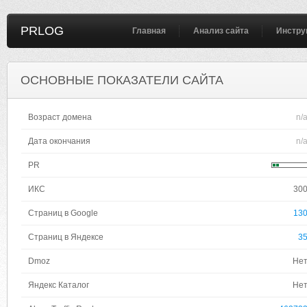
PRLOG
Главная
Анализ сайта
Инстру
ОСНОВНЫЕ ПОКАЗАТЕЛИ САЙТА
Возраст домена
n/
Дата окончания
n/
PR
ИКС
30
Страниц в Google
13
Страниц в Яндексе
3
Dmoz
Не
Яндекс Каталог
Не