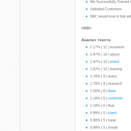
We Successfully Trained 
Satisfied Customers
SBC would love to talk wit
<H3>
Анализ текста
2.17% ( 11 ) business
1.97% ( 10 ) about
1.97% ( 10 )
event
1.97% ( 10 ) training
1.78% ( 9 ) every
1.78% ( 9 ) research
1.58% ( 8 )
them
1.18% ( 6 )
customer
1.18% ( 6 ) that
0.99% ( 5 )
client
0.99% ( 5 ) have
0.99% ( 5 ) inside