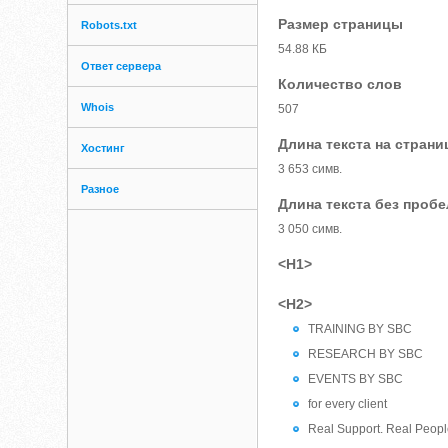
Размер страницы
Robots.txt
54.88 КБ
Ответ сервера
Количество слов
Whois
507
Длина текста на страни
Хостинг
3 653 симв.
Разное
Длина текста без проб
3 050 симв.
<H1>
<H2>
TRAINING BY SBC
RESEARCH BY SBC
EVENTS BY SBC
for every client
Real Support. Real Peopl