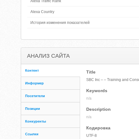
Alexa Traffic Rank
Alexa Country
История изменения показателей
АНАЛИЗ САЙТА
Контент
Title
SBC Inc – – Training and Cons
Информер
Keywords
Посетители
n/a
Позиции
Description
n/a
Конкуренты
Кодировка
Ссылки
UTF-8