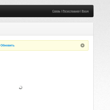
Связь
|
Регистрация
|
Вход
.
Обновить