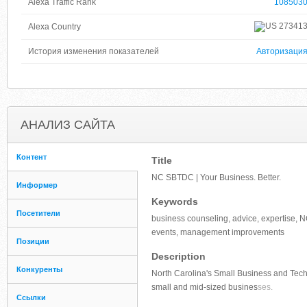
Alexa Traffic Rank
108503
27341
Alexa Country
История изменения показателей
Авторизаци
АНАЛИЗ САЙТА
Контент
Title
NC SBTDC | Your Business. Better.
Информер
Keywords
Посетители
business counseling, advice, expertise, N
events, management improvements
Позиции
Description
Конкуренты
North Carolina's Small Business and Tec
small and mid-sized busines
ses.
Ссылки