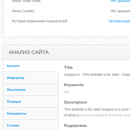
Alexa Traffic Rank
Нет данны
Alexa Country
Нет данны
История изменения показателей
Авторизаци
АНАЛИЗ САЙТА
Контент
Title
scappa.ru - This website is for sale! - sc
Информер
Keywords
Посетители
n/a
Позиции
Description
This website is for sale! scappa.ru is your 
Конкуренты
of what y
ou would expect to find here, sca
Кодировка
Ссылки