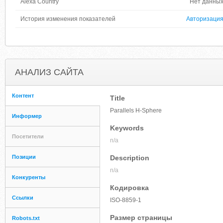
Alexa Country
Нет данны
История изменения показателей
Авторизаци
АНАЛИЗ САЙТА
Контент
Title
Parallels H-Sphere
Информер
Keywords
Посетители
n/a
Позиции
Description
n/a
Конкуренты
Кодировка
Ссылки
ISO-8859-1
Размер страницы
Robots.txt