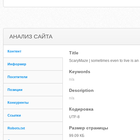
АНАЛИЗ САЙТА
Контент
Title
ScaryMaze | sometimes even to live is an 
Информер
Keywords
Посетители
n/a
Позиции
Description
n/a
Конкуренты
Кодировка
Ссылки
UTF-8
Размер страницы
Robots.txt
99.09 КБ