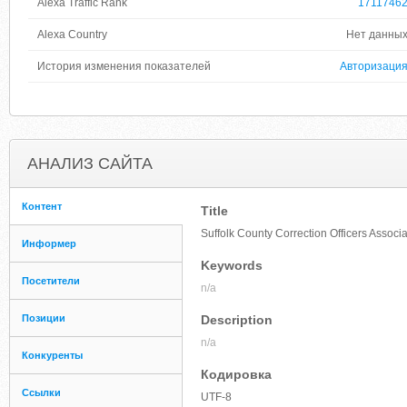
Alexa Traffic Rank
1711746
Alexa Country
Нет данны
История изменения показателей
Авторизаци
АНАЛИЗ САЙТА
Контент
Title
Suffolk County Correction Officers Associa
Информер
Keywords
Посетители
n/a
Позиции
Description
n/a
Конкуренты
Кодировка
Ссылки
UTF-8