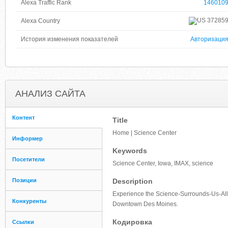
Alexa Traffic Rank
146010
37285
Alexa Country
История изменения показателей
Авторизаци
АНАЛИЗ САЙТА
Контент
Title
Home | Science Center
Информер
Keywords
Посетители
Science Center, Iowa, IMAX, science
Позиции
Description
Experience the Science-Surrounds-Us-All Ac
Конкуренты
Downtown Des Moines.
Кодировка
Ссылки