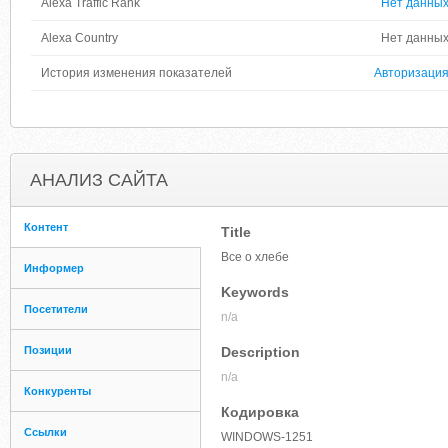
Alexa Traffic Rank
Нет данны
Alexa Country
Нет данны
История изменения показателей
Авторизаци
АНАЛИЗ САЙТА
Контент
Title
Все о хлебе
Информер
Keywords
Посетители
n/a
Позиции
Description
n/a
Конкуренты
Кодировка
Ссылки
WINDOWS-1251