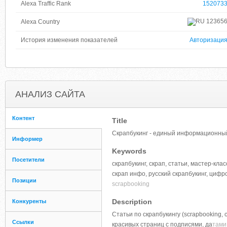
Alexa Traffic Rank
152073
12365
Alexa Country
История изменения показателей
Авторизаци
АНАЛИЗ САЙТА
Контент
Title
Скрапбукинг - единый информационный 
Информер
Keywords
Посетители
скрапбукинг, скрап, статьи, мастер-кла
скрап инфо, русский скрапбукинг, цифро
Позиции
scrapbooking
Description
Конкуренты
Статьи по скрапбукингу (scrapbooking, с
Ссылки
красивых страниц с подписями, да
тами