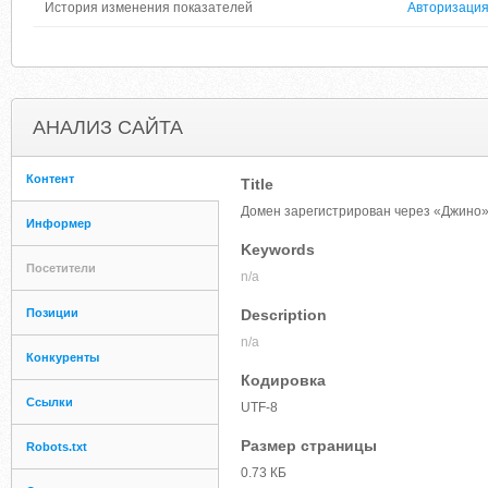
История изменения показателей
Авторизаци
АНАЛИЗ САЙТА
Контент
Title
Домен зарегистрирован через «Джино
Информер
Keywords
Посетители
n/a
Позиции
Description
n/a
Конкуренты
Кодировка
Ссылки
UTF-8
Размер страницы
Robots.txt
0.73 КБ