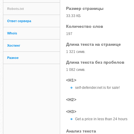
Размер страницы
Robots.txt
33.33 КБ
Ответ сервера
Количество слов
Whois
197
Длина текста на странице
Хостинг
1 321 симв.
Разное
Длина текста без пробелов
1 082 симв.
<H1>
self-defender.net is for sale!
<H2>
<H3>
Get a price in less than 24 hours
Анализ текста