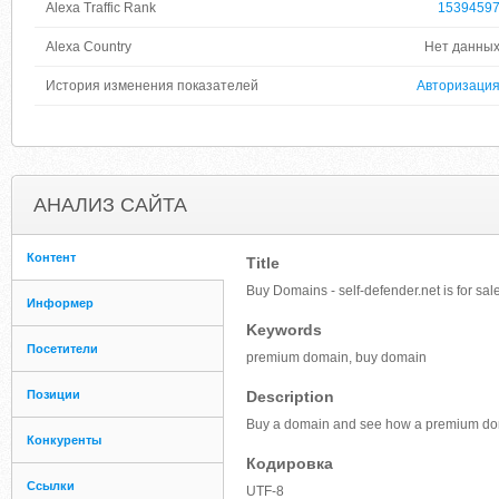
Alexa Traffic Rank
1539459
Alexa Country
Нет данны
История изменения показателей
Авторизаци
АНАЛИЗ САЙТА
Контент
Title
Buy Domains - self-defender.net is for sale
Информер
Keywords
Посетители
premium domain, buy domain
Позиции
Description
Buy a domain and see how a premium doma
Конкуренты
Кодировка
Ссылки
UTF-8