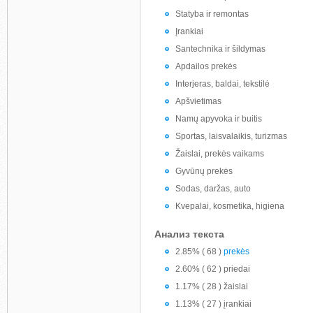
Statyba ir remontas
Įrankiai
Santechnika ir šildymas
Apdailos prekės
Interjeras, baldai, tekstilė
Apšvietimas
Namų apyvoka ir buitis
Sportas, laisvalaikis, turizmas
Žaislai, prekės vaikams
Gyvūnų prekės
Sodas, daržas, auto
Kvepalai, kosmetika, higiena
Анализ текста
2.85% ( 68 )
prekės
2.60% ( 62 ) priedai
1.17% ( 28 ) žaislai
1.13% ( 27 ) įrankiai