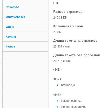
UTF-8
Robots.txt
Размер страницы
Ответ сервера
240.38 КБ
Количество слов
Whois
2 386
Хостинг
Длина текста на странице
23 337 симв.
Разное
Длина текста без пробелов
20 715 симв.
<H1>
<H2>
Informacija
<H3>
Buitinė technika
Elektronikos prekės