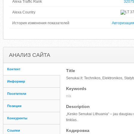
Alexa Traffic Rank
3207
3
Alexa Country
История изменения показателей
Авторизаци
АНАЛИЗ САЙТА
Контент
Title
Senukai.lt: Technikos, Elektronikos, Staty
Информер
Keywords
Посетители
n/a
Позиции
Description
„Kesko Senukai Lithuania“ – jau daugiau n
Конкуренты
tinklas.
Кодировка
Ссылки