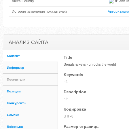
3561
Alexa Country
История изменения показателей
Авторизаци
АНАЛИЗ САЙТА
Контент
Title
Serials & keys - unlocks the world
Информер
Keywords
Посетители
n/a
Позиции
Description
n/a
Конкуренты
Кодировка
Ссылки
UTF-8
Размер страницы
Robots.txt