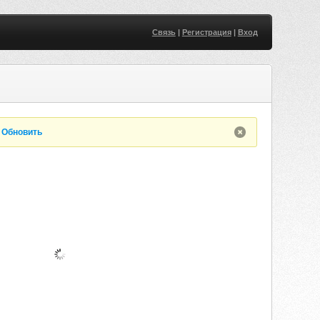
Связь
|
Регистрация
|
Вход
.
Обновить