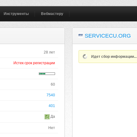
Инструменты
Вебмастеру
SERVICECU.ORG
28 лет
Идет сбор информации..
Истек срок регистрации
60
7540
401
Да
Нет