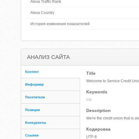
Alexa Traffic Rank
Alexa Country
История изменения показателей
АНАЛИЗ САЙТА
Контент
Title
Welcome to Service Credit Uni
Информер
Keywords
Посетители
n/a
Позиции
Description
We're the credit union that is 
Конкуренты
Кодировка
Ссылки
UTF-8