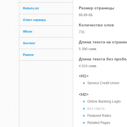
Размер страницы
Robots.txt
86.89 КБ
Ответ сервера
Количество слов
Whois
731
Длина текста на страни
Хостинг
5 390 симв.
Разное
Длина текста без проб
4 524 симв.
<H1>
Service Credit Union
<H2>
Online Banking Login
Без текста
Featured Rates
Related Pages