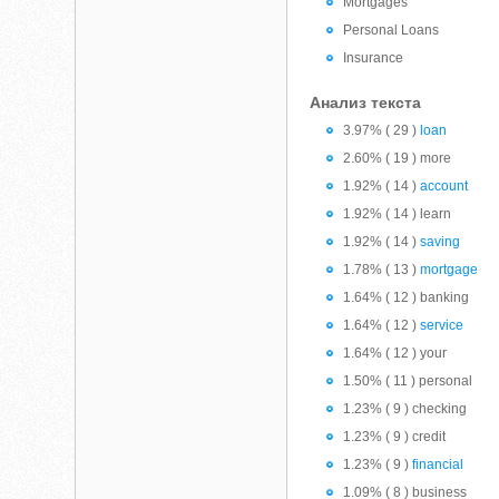
Mortgages
Personal Loans
Insurance
Анализ текста
3.97% ( 29 )
loan
2.60% ( 19 ) more
1.92% ( 14 )
account
1.92% ( 14 ) learn
1.92% ( 14 )
saving
1.78% ( 13 )
mortgage
1.64% ( 12 ) banking
1.64% ( 12 )
service
1.64% ( 12 ) your
1.50% ( 11 ) personal
1.23% ( 9 ) checking
1.23% ( 9 ) credit
1.23% ( 9 )
financial
1.09% ( 8 ) business