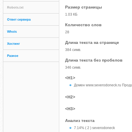
Размер страницы
Robots.txt
1.03 КБ
Ответ сервера
Количество слов
Whois
28
Длина текста на странице
Хостинг
384 симв.
Разное
Длина текста без пробелов
346 симв.
<H1>
Домен www.severodoneck.ru Продае
<H2>
<H3>
Анализ текста
7.14% ( 2 ) severodoneck