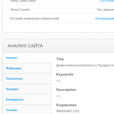
Alexa Traffic Rank
1557646
Alexa Country
Нет данны
История изменения показателей
Авторизаци
АНАЛИЗ САЙТА
Контент
Title
Домен www.severodoneck.ru Продается !
Информер
Keywords
Посетители
n/a
Позиции
Description
n/a
Конкуренты
Кодировка
Ссылки
WINDOWS-1251