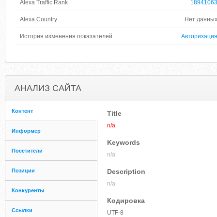
Alexa Traffic Rank
1894106
Alexa Country
Нет данны
История изменения показателей
Авторизаци
АНАЛИЗ САЙТА
Контент
Title
n/a
Информер
Keywords
Посетители
n/a
Позиции
Description
n/a
Конкуренты
Кодировка
Ссылки
UTF-8