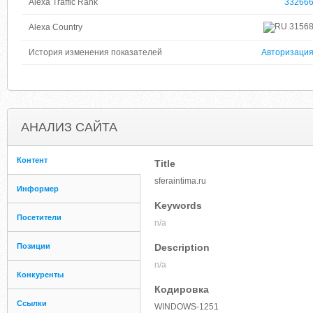
Alexa Traffic Rank
33266
3156
Alexa Country
История изменения показателей
Авторизаци
АНАЛИЗ САЙТА
Контент
Title
sferaintima.ru
Информер
Keywords
Посетители
n/a
Позиции
Description
n/a
Конкуренты
Кодировка
Ссылки
WINDOWS-1251