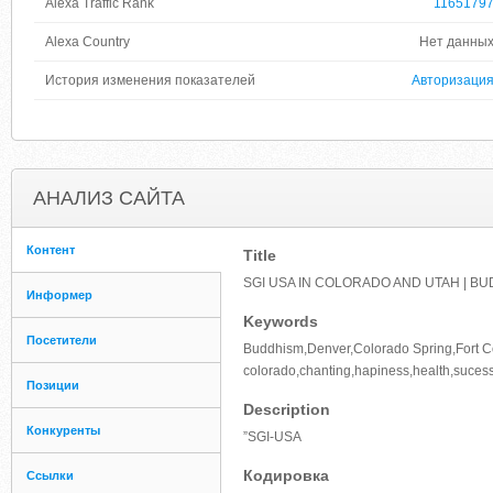
Alexa Traffic Rank
1165179
Alexa Country
Нет данны
История изменения показателей
Авторизаци
АНАЛИЗ САЙТА
Контент
Title
SGI USA IN COLORADO AND UTAH | B
Информер
Keywords
Посетители
Buddhism,Denver,Colorado Spring,Fort Collin
colorado,chanting,hapiness,health,sucess,
Позиции
Description
Конкуренты
”SGI-USA
Кодировка
Ссылки