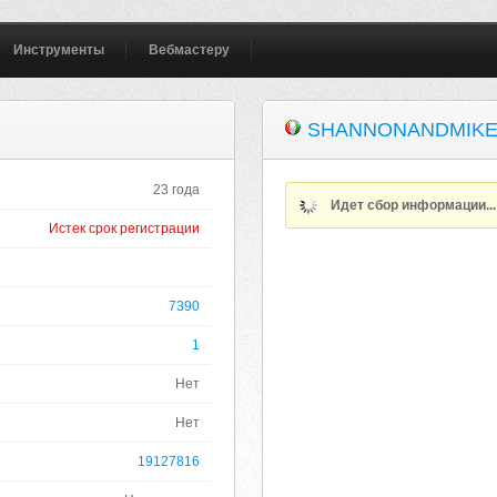
Инструменты
Вебмастеру
SHANNONANDMIKE
23 года
Идет сбор информации..
Истек срок регистрации
7390
1
Нет
Нет
19127816