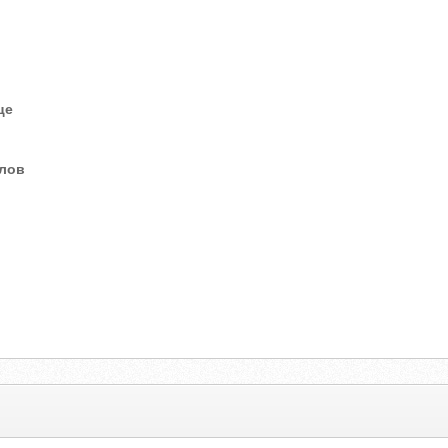
це
елов