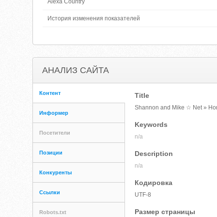
Alexa Country
История изменения показателей
АНАЛИЗ САЙТА
Контент
Title
Shannon and Mike ☆ Net » H
Информер
Keywords
Посетители
n/a
Позиции
Description
n/a
Конкуренты
Кодировка
Ссылки
UTF-8
Размер страницы
Robots.txt