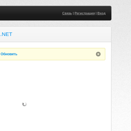
Связь
|
Регистрация
|
Вход
.NET
.
Обновить