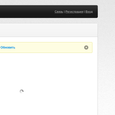
Связь
|
Регистрация
|
Вход
.
Обновить