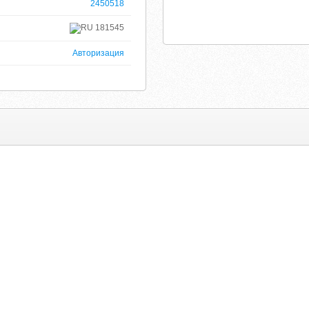
2450518
181545
Авторизация