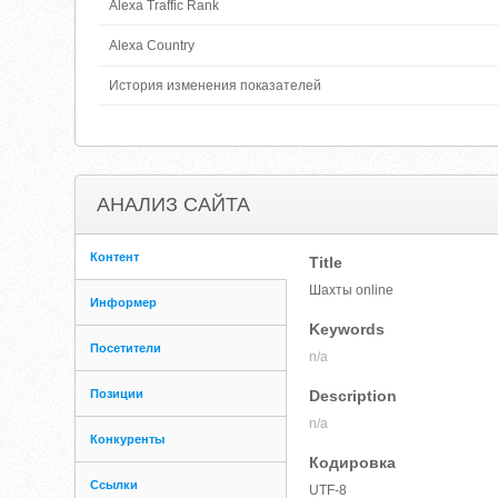
Alexa Traffic Rank
Alexa Country
История изменения показателей
АНАЛИЗ САЙТА
Контент
Title
Шахты online
Информер
Keywords
Посетители
n/a
Позиции
Description
n/a
Конкуренты
Кодировка
Ссылки
UTF-8