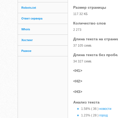
Размер страницы
Robots.txt
117.32 КБ
Ответ сервера
Количество слов
Whois
2 273
Длина текста на страни
Хостинг
37 105 симв.
Разное
Длина текста без проб
34 327 симв.
<H1>
<H2>
<H3>
Анализ текста
1.58% ( 36 )
новости
1.23% ( 28 )
город