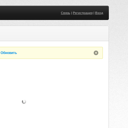
Связь
|
Регистрация
|
Вход
.
Обновить