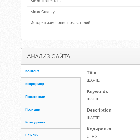
Alexa Traffic Rank
Alexa Country
История изменения показателей
АНАЛИЗ САЙТА
Контент
Title
ШАРТЕ
Информер
Keywords
Посетители
ШАРТЕ
Позиции
Description
ШАРТЕ
Конкуренты
Кодировка
Ссылки
UTF-8