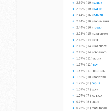
2.89% ( 19 )
кошик
2.89% ( 19 )
кульки
2.44% ( 16 )
купити
2.44% ( 16 ) порівняння
2.44% ( 16 )
товар
2.28% ( 15 ) малюнком
2.13% ( 14 ) клік
2.13% ( 14 ) наявності
2.13% ( 14 ) обраного
1.67% ( 11 ) agura
1.67% ( 11 )
круг
1.67% ( 11 ) пастель
1.52% ( 10 ) повітряні
1.22% ( 8 )
серця
1.07% ( 7 ) друк
1.07% ( 7 ) кульках
0.76% ( 5 ) ваше
0.76% ( 5 ) фольговані