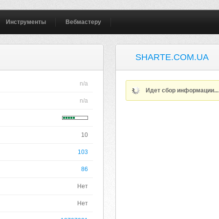
Инструменты
Вебмастеру
SHARTE.COM.UA
n/a
Идет сбор информации..
n/a
10
103
86
Нет
Нет