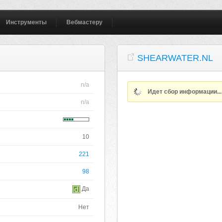
Инструменты
Вебмастеру
SHEARWATER.NL
n/a
Идет сбор информации..
n/a
10
221
98
Да
Нет