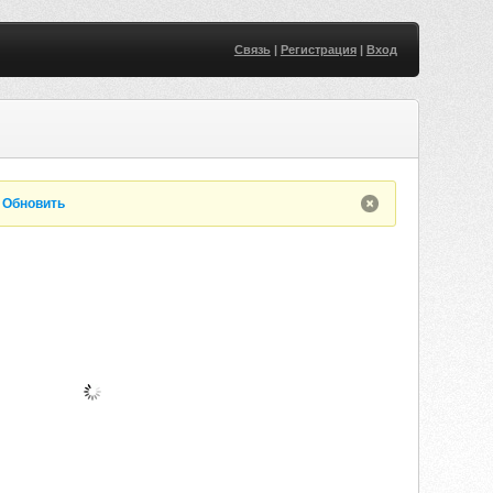
Связь
|
Регистрация
|
Вход
.
Обновить