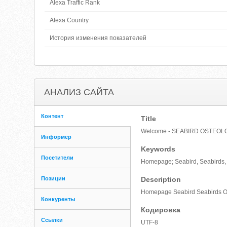
Alexa Traffic Rank
Alexa Country
История изменения показателей
АНАЛИЗ САЙТА
Контент
Title
Welcome - SEABIRD OSTEOL
Информер
Keywords
Посетители
Homepage; Seabird, Seabirds, Se
Позиции
Description
Homepage Seabird Seabirds Os
Конкуренты
Кодировка
Ссылки
UTF-8