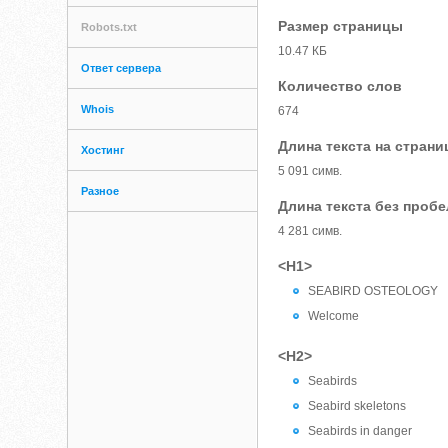
Размер страницы
Robots.txt
10.47 КБ
Ответ сервера
Количество слов
Whois
674
Длина текста на страни
Хостинг
5 091 симв.
Разное
Длина текста без проб
4 281 симв.
<H1>
SEABIRD OSTEOLOGY
Welcome
<H2>
Seabirds
Seabird skeletons
Seabirds in danger