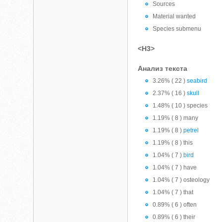
Sources
Material wanted
Species submenu
<H3>
Анализ текста
3.26% ( 22 )
seabird
2.37% ( 16 )
skull
1.48% ( 10 ) species
1.19% ( 8 ) many
1.19% ( 8 )
petrel
1.19% ( 8 ) this
1.04% ( 7 )
bird
1.04% ( 7 ) have
1.04% ( 7 ) osteology
1.04% ( 7 ) that
0.89% ( 6 ) often
0.89% ( 6 ) their