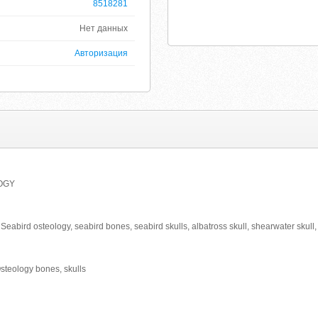
8518281
Нет данных
Авторизация
OGY
abird osteology, seabird bones, seabird skulls, albatross skull, shearwater skull, p
teology bones, skulls