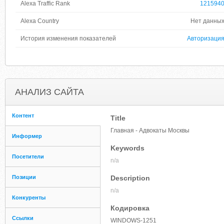
Alexa Traffic Rank
121594
Alexa Country
Нет данны
История изменения показателей
Авторизаци
АНАЛИЗ САЙТА
Контент
Title
Главная - Адвокаты Москвы
Информер
Keywords
Посетители
n/a
Позиции
Description
n/a
Конкуренты
Кодировка
Ссылки
WINDOWS-1251