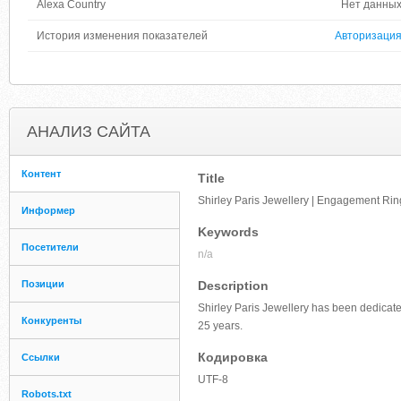
Alexa Country
Нет данны
История изменения показателей
Авторизаци
АНАЛИЗ САЙТА
Контент
Title
Shirley Paris Jewellery | Engagement Rin
Информер
Keywords
Посетители
n/a
Позиции
Description
Shirley Paris Jewellery has been dedica
Конкуренты
25 years.
Кодировка
Ссылки
UTF-8
Robots.txt