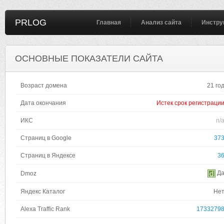
PRLOG
Главная
Анализ сайта
Инстру
ОСНОВНЫЕ ПОКАЗАТЕЛИ САЙТА
Возраст домена
21 го
Дата окончания
Истек срок регистраци
ИКС
n/
Страниц в Google
37
Страниц в Яндексе
3
Д
Dmoz
Яндекс Каталог
Не
Alexa Traffic Rank
1733279