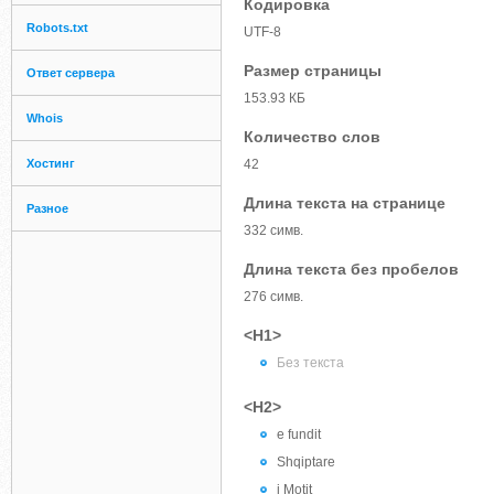
Кодировка
Robots.txt
UTF-8
Размер страницы
Ответ сервера
153.93 КБ
Whois
Количество слов
Хостинг
42
Длина текста на странице
Разное
332 симв.
Длина текста без пробелов
276 симв.
<H1>
Без текста
<H2>
e fundit
Shqiptare
i Motit