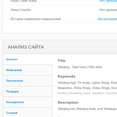
Alexa Traffic Rank
Нет данны
Alexa Country
Нет данны
История изменения показателей
Авторизаци
АНАЛИЗ САЙТА
Контент
Title
Shkabaj - Start Here | Fillo Ketu
Информер
Keywords
Посетители
Shkabaj App, TV shqip, Lajme Shqip, Radi
Maqedoni, Filma Shqip, Video Shqip, Ge
Позиции
Radios, Breaking news, Weather, Classifi
Description
Конкуренты
Shkabaj.net, Shkabaj.mobi, and Shkabaj A
Ссылки