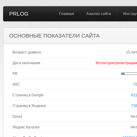
PRLOG
Главная
Анализ сайта
Инстру
ОСНОВНЫЕ ПОКАЗАТЕЛИ САЙТА
Возраст домена
15 ле
Дата окончания
Истек срок регистраци
PR
ИКС
7
Страниц в Google
81
Страниц в Яндексе
73
Dmoz
Не
Яндекс Каталог
Не