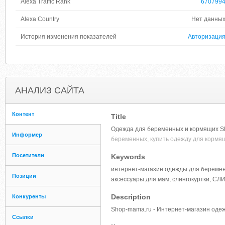
Alexa Traffic Rank
670799
Alexa Country
Нет данны
История изменения показателей
Авторизаци
АНАЛИЗ САЙТА
Контент
Title
Одежда для беременных и кормящих Sh
Информер
беременных, купить одежду для кормя
Посетители
Keywords
интернет-магазин одежды для беремен
Позиции
аксессуары для мам, слингокуртки, СЛ
Description
Конкуренты
Shop-mama.ru - Интернет-магазин оде
Ссылки