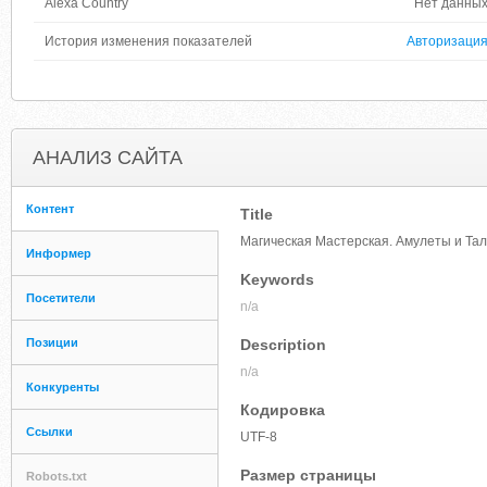
Alexa Country
Нет данны
История изменения показателей
Авторизаци
АНАЛИЗ САЙТА
Контент
Title
Магическая Мастерская. Амулеты и Тал
Информер
Keywords
Посетители
n/a
Позиции
Description
n/a
Конкуренты
Кодировка
Ссылки
UTF-8
Размер страницы
Robots.txt