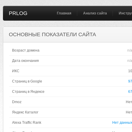
PRLOG
Главная
Анализ сайта
Инстру
ОСНОВНЫЕ ПОКАЗАТЕЛИ САЙТА
Возраст домена
n/
Дата окончания
n/
ИКС
1
Страниц в Google
9
Страниц в Яндексе
6
Dmoz
Не
Яндекс Каталог
Не
Alexa Traffic Rank
Нет данны