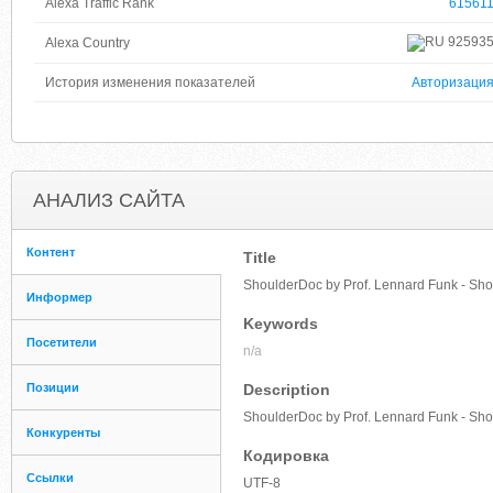
Alexa Traffic Rank
61561
92593
Alexa Country
История изменения показателей
Авторизаци
АНАЛИЗ САЙТА
Контент
Title
ShoulderDoc by Prof. Lennard Funk - Sh
Информер
Keywords
Посетители
n/a
Позиции
Description
ShoulderDoc by Prof. Lennard Funk - Sh
Конкуренты
Кодировка
Ссылки
UTF-8