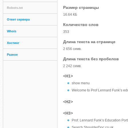
Размер страницы
Robots.txt
16.64 КБ
Ответ сервера
Количество слов
Whois
353
Длина текста на странице
Хостинг
2 656 симв.
Разное
Длина текста без пробелов
2 242 симв.
<H1>
show menu
Welcome to Prof Lennard Funk’s ed
<H2>
<H3>
Prof. Lennard Funk’s Education Port
Search ShoulderDoc.co.uk