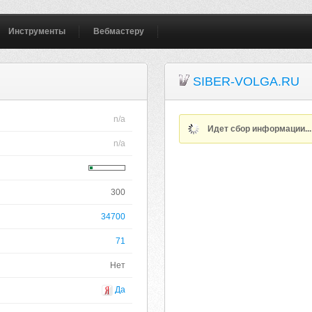
Инструменты
Вебмастеру
SIBER-VOLGA.RU
n/a
Идет сбор информации..
n/a
300
34700
71
Нет
Да