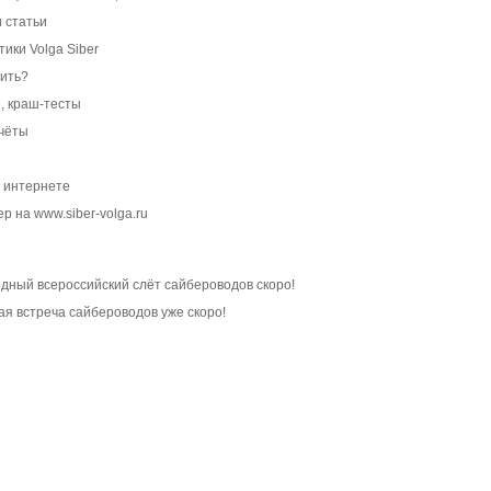
и статьи
ики Volga Siber
пить?
ы, краш-тесты
тчёты
в интернете
 на www.siber-volga.ru
годный всероссийский слёт сайбероводов скоро!
дная встреча сайбероводов уже скоро!