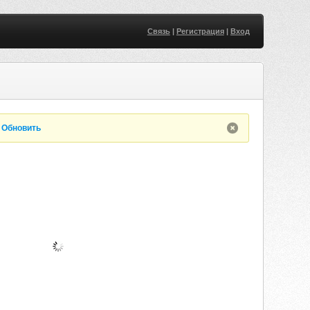
Связь
|
Регистрация
|
Вход
.
Обновить