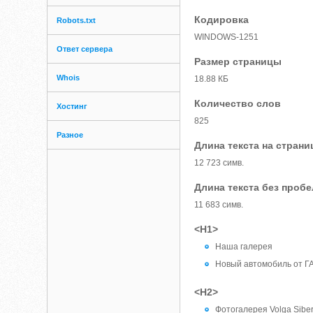
Кодировка
Robots.txt
WINDOWS-1251
Ответ сервера
Размер страницы
Whois
18.88 КБ
Количество слов
Хостинг
825
Разное
Длина текста на страни
12 723 симв.
Длина текста без проб
11 683 симв.
<H1>
Наша галерея
Новый автомобиль от ГАЗ
<H2>
Фотогалерея Volga Siber 