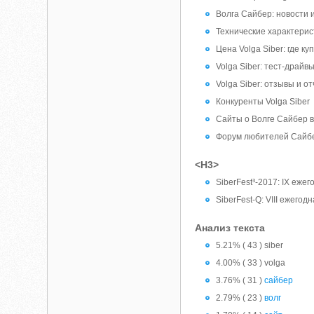
Волга Сайбер: новости 
Технические характерист
Цена Volga Siber: где ку
Volga Siber: тест-драйв
Volga Siber: отзывы и о
Конкуренты Volga Siber
Сайты о Волге Сайбер 
Форум любителей Сайбер
<H3>
SiberFest³-2017: IX еже
SiberFest-Q: VIII ежего
Анализ текста
5.21% ( 43 ) siber
4.00% ( 33 ) volga
3.76% ( 31 )
сайбер
2.79% ( 23 )
волг