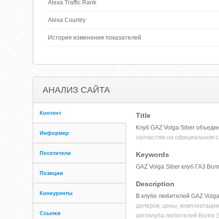
Alexa Traffic Rank
Alexa Country
История изменения показателей
АНАЛИЗ САЙТА
Контент
Title
Клуб GAZ Volga Siber объед
Информер
запчастям на официальном са
Посетители
Keywords
GAZ Volga Siber клуб ГАЗ Во
Позиции
Description
Конкуренты
В клубе любителей GAZ Volga
дилеров, цены, комплектации
Ссылки
автоклуба любителей Волги S