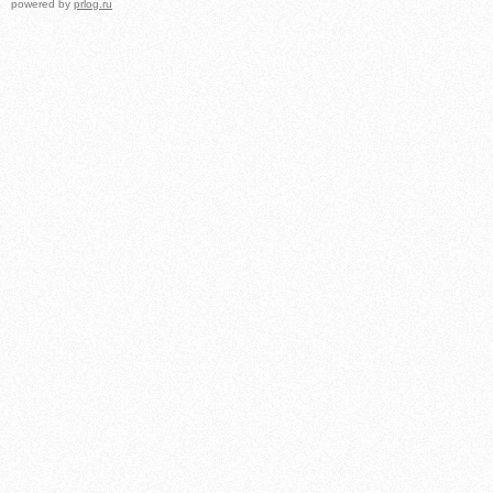
powered by
prlog.ru