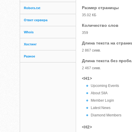
Размер страницы
Robots.txt
35.02 КБ
Ответ сервера
Количество слов
Whois
359
Длина текста на страни
Хостинг
2 867 симв.
Разное
Длина текста без проб
2 467 симв.
<H1>
Upcoming Events
About SIIA
Member Login
Latest News
Diamond Members
<H2>