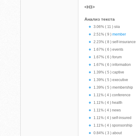
<H3>
Анализ текста
3.06% ( 11 ) siia
2.51% ( 9 )
member
2.23% ( 8 ) self-insurance
1.67% ( 6 ) events
1.67% ( 6 ) forum
1.67% ( 6 ) information
1.39% ( 5 ) captive
1.39% ( 5 ) executive
1.39% ( 5 ) membership
1.11% ( 4 ) conference
1.11% ( 4 ) health
1.11% ( 4 ) news
1.11% ( 4 ) self-insured
1.11% ( 4 ) sponsorship
0.84% ( 3 ) about