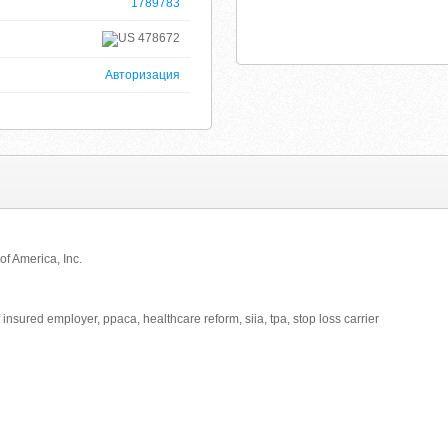
1789783
478672
Авторизация
of America, Inc.
f insured employer, ppaca, healthcare reform, siia, tpa, stop loss carrier