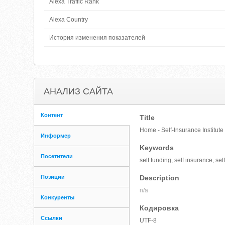
Alexa Traffic Rank
Alexa Country
История изменения показателей
АНАЛИЗ САЙТА
Контент
Title
Home - Self-Insurance Institute 
Информер
Keywords
Посетители
self funding, self insurance, sel
Позиции
Description
n/a
Конкуренты
Кодировка
Ссылки
UTF-8