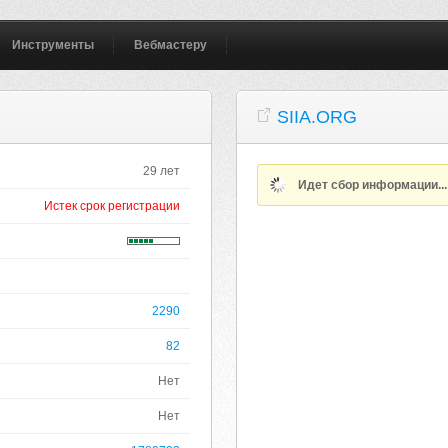
Инструменты
Вебмастеру
SIIA.ORG
29 лет
Идет сбор информации..
Истек срок регистрации
2290
82
Нет
Нет