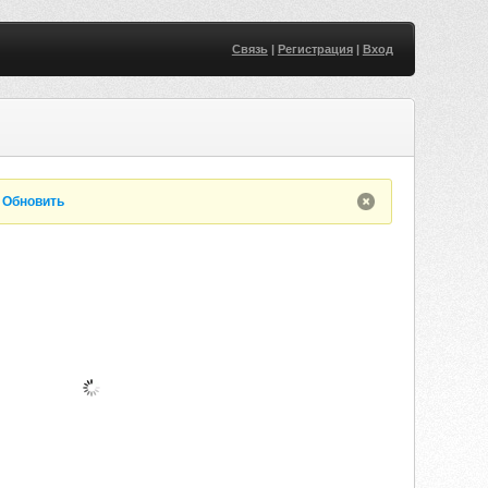
Связь
|
Регистрация
|
Вход
.
Обновить