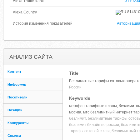
Alexa Traffic Rank
1317923
81461
Alexa Country
История изменения показателей
Авторизаци
АНАЛИЗ САЙТА
Контент
Title
Безлимитные тарифы сотовых оператор
Информер
России
Посетители
Keywords
мегафон тарифные планы, безлимитны
Позиции
москва, мтс безлимитный интернет тар
безлимит, безлимитные тарифы сотов
Конкуренты
безлимит билайн по россии, безлимит
тарифы сотовой связи, безлимитный т
Ссылки