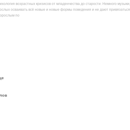
ихология возрастных кризисов от младенчества до старости. Немного музыки
слых осваивать всё новые и новые формы поведения и не дают привязаться 
взрослым по
це
елов