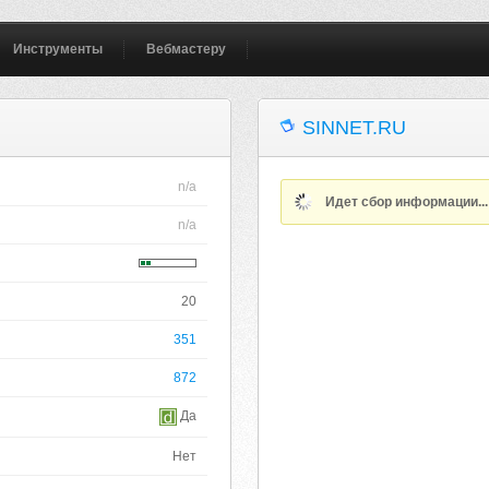
Инструменты
Вебмастеру
SINNET.RU
n/a
Идет сбор информации..
n/a
20
351
872
Да
Нет