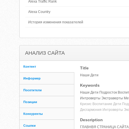
Alexa Traffic Rank
Alexa Country
История изменения показателей
АНАЛИЗ САЙТА
Контент
Title
Наши Дети
Информер
Keywords
Посетители
Наши Дети Подросток Воспит
Интроверты Экстраверты Ме
Позиции
Кризис Воспитание Дети Под
Дисгармония Интроверты Эк
Конкуренты
Description
Ссылки
ГЛАВНВЯ СТРАНИЦА САЙТА "НА