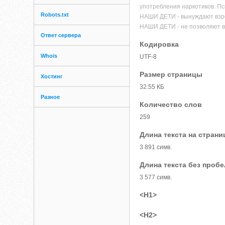
употребления наркотиков. Пс
Robots.txt
НАШИ ДЕТИ - вынуждают взро
НАШИ ДЕТИ - не позволяют 
Ответ сервера
Кодировка
Whois
UTF-8
Размер страницы
Хостинг
32.55 КБ
Разное
Количество слов
259
Длина текста на страни
3 891 симв.
Длина текста без проб
3 577 симв.
<H1>
<H2>