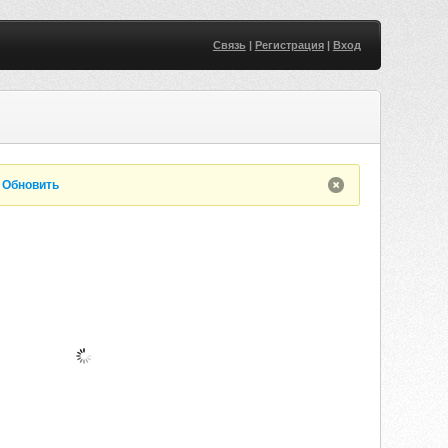
Связь
|
Регистрация
|
Вход
.
Обновить