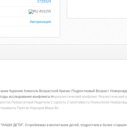
2729324
453155
Авторизация
ание Курение Алкоголь Возрастной Кризис Подростковый Возраст Новорож
тоды исследования конфликта Н
ереалистический конфликт Реалистический 
росток Пубертатный Родители Старость Строптивость Психология Новорож
страверты Притчи Народов Мира Во
ШИ ДЕТИ". О проблемах в воспитании детей, подростков и более старшего п