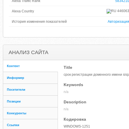
Alexa Traffic Rank
583421
44606
Alexa Country
История изменения показателей
Авторизаци
АНАЛИЗ САЙТА
Контент
Title
срок регистрации доменного имени sisja
Информер
Keywords
Посетители
n/a
Позиции
Description
n/a
Конкуренты
Кодировка
Ссылки
WINDOWS-1251