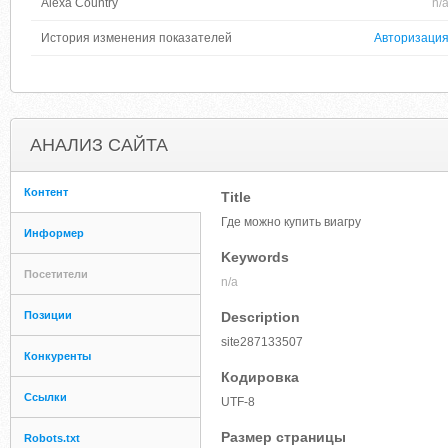
Alexa Country
n/
История изменения показателей
Авторизаци
АНАЛИЗ САЙТА
Контент
Title
Где можно купить виагру
Информер
Keywords
Посетители
n/a
Позиции
Description
site287133507
Конкуренты
Кодировка
Ссылки
UTF-8
Размер страницы
Robots.txt