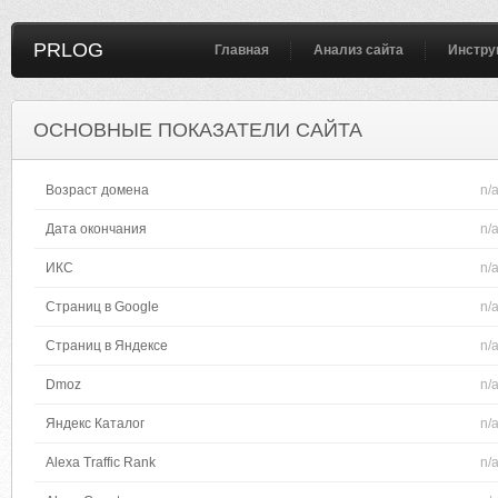
PRLOG
Главная
Анализ сайта
Инстру
ОСНОВНЫЕ ПОКАЗАТЕЛИ САЙТА
Возраст домена
n/
Дата окончания
n/
ИКС
n/
Страниц в Google
n/
Страниц в Яндексе
n/
Dmoz
n/
Яндекс Каталог
n/
Alexa Traffic Rank
n/