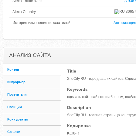
Alexa Traffic Rank
27936
3065
Alexa Country
История изменения показателей
Авторизаци
АНАЛИЗ САЙТА
Контент
Title
SiteCity.RU - город ваших сайтов. Сдел
Информер
Keywords
Посетители
сделать сайт, сайт по шаблонам, шабл
Позиции
Description
SiteCity.RU - главная страница констру
Конкуренты
Кодировка
Ссылки
KOI8-R