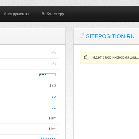
Инструменты
Вебмастеру
SITEPOSITION.RU
n/a
Идет сбор информации..
n/a
170
35
31
Нет
Нет