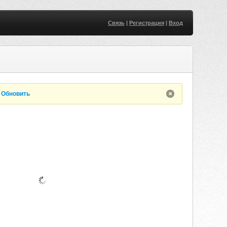
Связь
|
Регистрация
|
Вход
.
Обновить