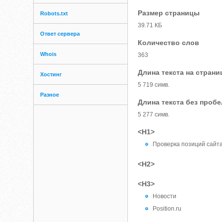
Размер страницы
Robots.txt
39.71 КБ
Ответ сервера
Количество слов
Whois
363
Длина текста на страни
Хостинг
5 719 симв.
Разное
Длина текста без проб
5 277 симв.
<H1>
Проверка позиций сайта
<H2>
<H3>
Новости
Position.ru