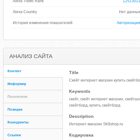
Alexa Traffic Rank
1252302
Alexa Country
Нет данны
История изменения показателей
Авторизаци
АНАЛИЗ САЙТА
Контент
Title
Скейт интернет магазин купить скейтб
Информер
Keywords
Посетители
скейт, скейт интернет магазин, скейтш
скейтборд, купить скейтборд
Позиции
Description
Конкуренты
Интернет-магазин SK8shop.ru
Кодировка
Ссылки