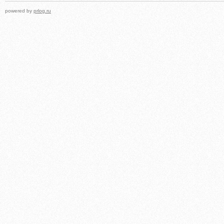
powered by
prlog.ru