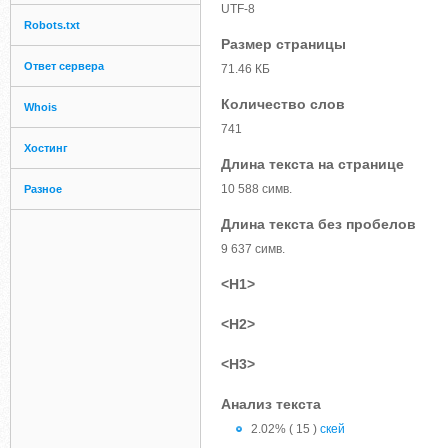
UTF-8
Robots.txt
Размер страницы
Ответ сервера
71.46 КБ
Количество слов
Whois
741
Хостинг
Длина текста на странице
10 588 симв.
Разное
Длина текста без пробелов
9 637 симв.
<H1>
<H2>
<H3>
Анализ текста
2.02% ( 15 )
скей