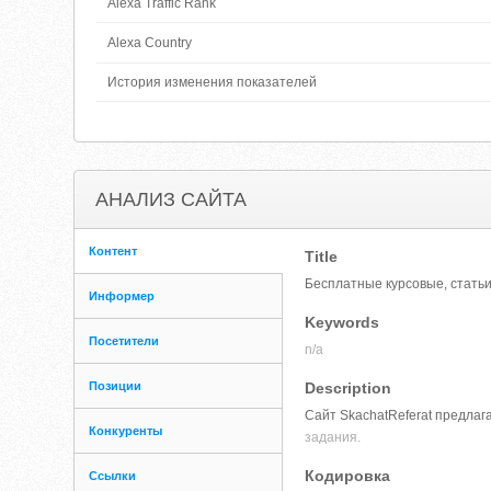
Alexa Traffic Rank
Alexa Country
История изменения показателей
АНАЛИЗ САЙТА
Контент
Title
Бесплатные курсовые, статьи,
Информер
Keywords
Посетители
n/a
Позиции
Description
Сайт SkachatReferat предлаг
Конкуренты
задания.
Кодировка
Ссылки