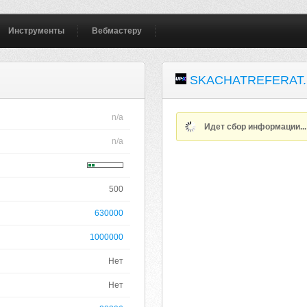
Инструменты
Вебмастеру
SKACHATREFERAT
n/a
Идет сбор информации..
n/a
500
630000
1000000
Нет
Нет