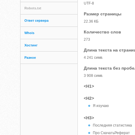
UTF-8
Robots.txt
Размер страницы
Ответ сервера
22.36 КБ
Количество слов
Whois
273
Хостинг
Длина текста на страни
4 241 симв.
Разное
Длина текста без проб
3 908 симв.
<H1>
<H2>
Я изучаю
<H3>
Последняя статистика
Про СкачатьРеферат