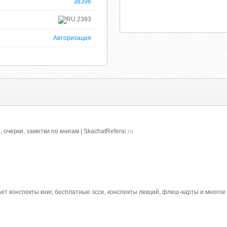
38396
2393
Авторизация
 очерки, заметки по книгам | SkachatRefera
t.ru
ает конспекты книг, бесплатные эссе, конспекты лекций, флеш-карты и много