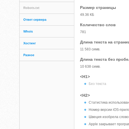
Размер страницы
Robots.txt
49.36 КБ
Ответ сервера
Количество слов
Whois
781
Длина текста на страни
Хостинг
11 583 симв.
Разное
Длина текста без проб
10 638 симв.
<H1>
Без текста
<H2>
Статистика использова
Номер версии iOS-прило
Швеция изобрела слово
Apple закрывает прогр