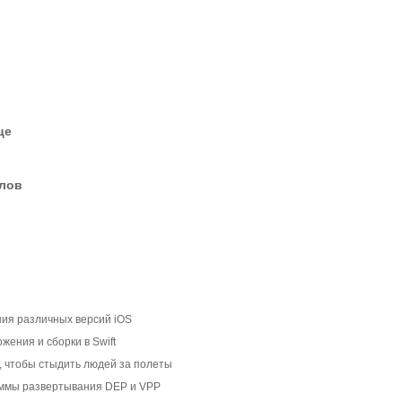
це
елов
ния различных версий iOS
жения и сборки в Swift
, чтобы стыдить людей за полеты
аммы развертывания DEP и VPP