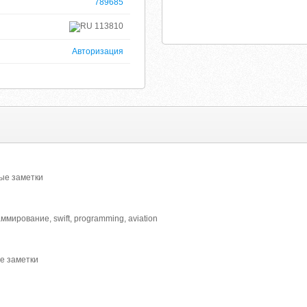
789685
113810
Авторизация
ые заметки
мирование, swift, programming, aviation
е заметки