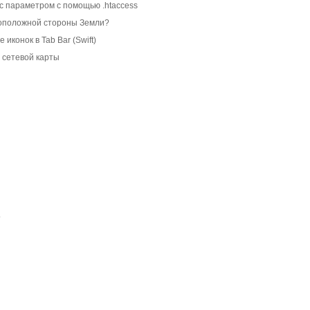
с параметром с помощью .htaccess
воположной стороны Земли?
иконок в Tab Bar (Swift)
 сетевой карты
о