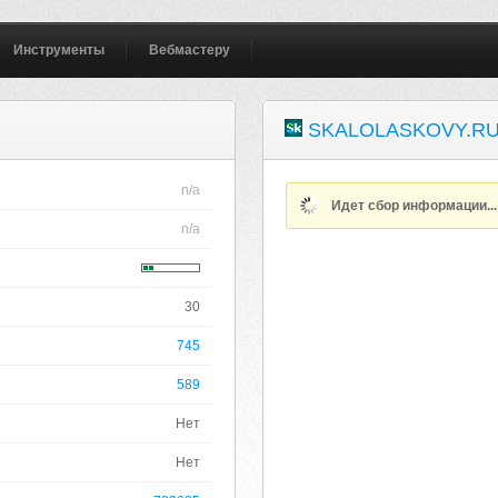
Инструменты
Вебмастеру
SKALOLASKOVY.R
n/a
Идет сбор информации..
n/a
30
745
589
Нет
Нет