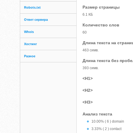
Размер страницы
Robots.txt
6.1 КБ
Ответ сервера
Количество слов
Whois
60
Длина текста на страни
Хостинг
463 симв.
Разное
Длина текста без проб
393 симв.
<H1>
<H2>
<H3>
Анализ текста
10.00% ( 6 ) domain
3.33% ( 2 ) contact