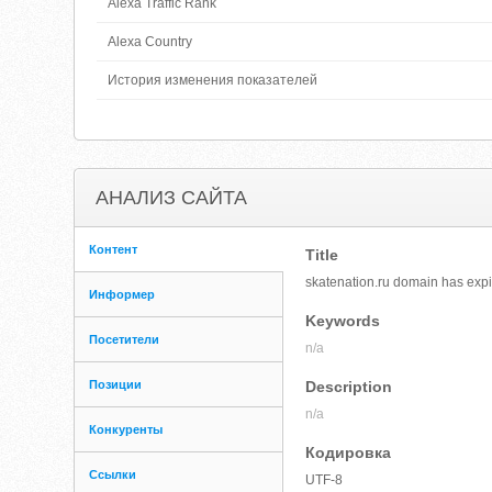
Alexa Traffic Rank
Alexa Country
История изменения показателей
АНАЛИЗ САЙТА
Контент
Title
skatenation.ru domain has exp
Информер
Keywords
Посетители
n/a
Позиции
Description
n/a
Конкуренты
Кодировка
Ссылки
UTF-8