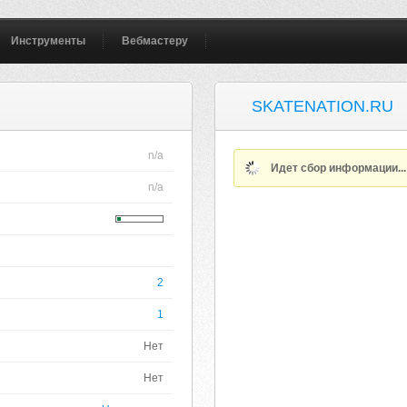
Инструменты
Вебмастеру
SKATENATION.RU
n/a
Идет сбор информации..
n/a
2
1
Нет
Нет