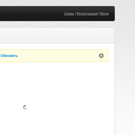
Связь
|
Регистрация
|
Вход
.
Обновить