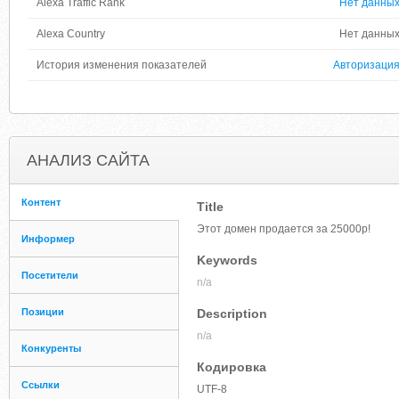
Alexa Traffic Rank
Нет данны
Alexa Country
Нет данны
История изменения показателей
Авторизаци
АНАЛИЗ САЙТА
Контент
Title
Этот домен продается за 25000р!
Информер
Keywords
Посетители
n/a
Позиции
Description
n/a
Конкуренты
Кодировка
Ссылки
UTF-8