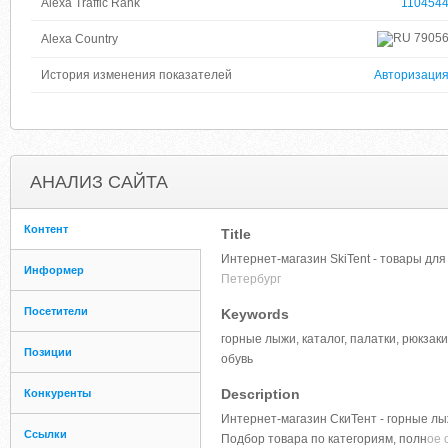
Alexa Traffic Rank
110454
7905
Alexa Country
История изменения показателей
Авторизаци
АНАЛИЗ САЙТА
Контент
Title
Интернет-магазин SkiTent - товары для
Информер
Петербург
Посетители
Keywords
горные лыжи, каталог, палатки, рюкзаки
Позиции
обувь
Description
Конкуренты
Интернет-магазин СкиТент - горные лы
Ссылки
Подбор товара по категориям, полн
ое 