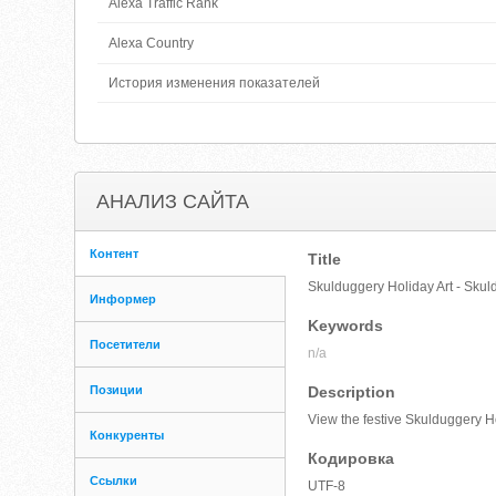
Alexa Traffic Rank
Alexa Country
История изменения показателей
АНАЛИЗ САЙТА
Контент
Title
Skulduggery Holiday Art - Sku
Информер
Keywords
Посетители
n/a
Позиции
Description
View the festive Skulduggery H
Конкуренты
Кодировка
Ссылки
UTF-8