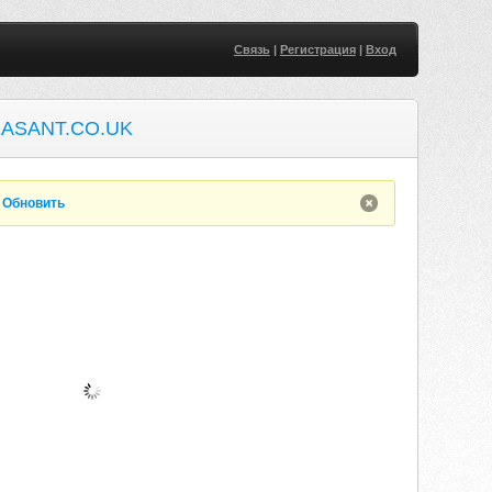
Связь
|
Регистрация
|
Вход
ASANT.CO.UK
.
Обновить