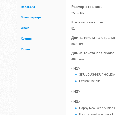
Размер страницы
Robots.txt
25.32 КБ
Ответ сервера
Количество слов
Whois
81
Длина текста на страни
Хостинг
569 симв.
Разное
Длина текста без проб
482 симв.
<H1>
SKULDUGGERY HOLIDA
Explore the site
<H2>
<H3>
Happy New Year, Minions
If you shared your work t